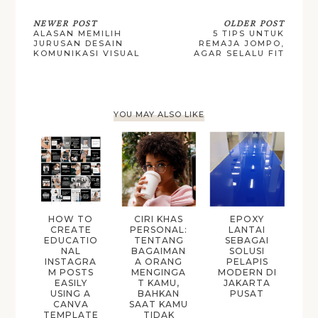
NEWER POST
OLDER POST
ALASAN MEMILIH
5 TIPS UNTUK
JURUSAN DESAIN
REMAJA JOMPO,
KOMUNIKASI VISUAL
AGAR SELALU FIT
YOU MAY ALSO LIKE
HOW TO
CIRI KHAS
EPOXY
CREATE
PERSONAL:
LANTAI
EDUCATIO
TENTANG
SEBAGAI
NAL
BAGAIMAN
SOLUSI
INSTAGRA
A ORANG
PELAPIS
M POSTS
MENGINGA
MODERN DI
EASILY
T KAMU,
JAKARTA
USING A
BAHKAN
PUSAT
CANVA
SAAT KAMU
TEMPLATE
TIDAK