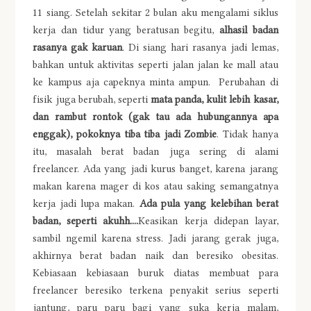
11 siang. Setelah sekitar 2 bulan aku mengalami siklus
kerja dan tidur yang beratusan begitu,
alhasil badan
rasanya gak karuan
. Di siang hari rasanya jadi lemas,
bahkan untuk aktivitas seperti jalan jalan ke mall atau
ke kampus aja capeknya minta ampun. Perubahan di
fisik juga berubah, seperti
mata panda, kulit lebih kasar,
dan rambut rontok (gak tau ada hubungannya apa
enggak), pokoknya tiba tiba jadi Zombie
. Tidak hanya
itu, masalah berat badan juga sering di alami
freelancer. Ada yang jadi kurus banget, karena jarang
makan karena mager di kos atau saking semangatnya
kerja jadi lupa makan.
Ada pula yang kelebihan berat
badan, seperti akuhh....
Keasikan kerja didepan layar,
sambil ngemil karena stress. Jadi jarang gerak juga,
akhirnya berat badan naik dan beresiko obesitas.
Kebiasaan kebiasaan buruk diatas membuat para
freelancer beresiko terkena penyakit serius seperti
jantung, paru paru bagi yang suka kerja malam,