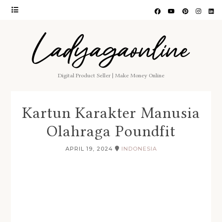
Ladyagaonline
Digital Product Seller | Make Money Online
Kartun Karakter Manusia
Olahraga Poundfit
APRIL 19, 2024
INDONESIA