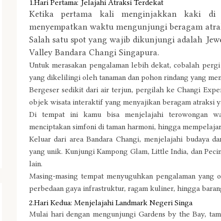
1.Hari Pertama: Jelajahi Atraksi Terdekat
Ketika pertama kali menginjakkan kaki di 
menyempatkan waktu mengunjungi beragam atraksi
Salah satu spot yang wajib dikunjungi adalah Jewe
Valley Bandara Changi Singapura.
Untuk merasakan pengalaman lebih dekat, cobalah pergi k
yang dikelilingi oleh tanaman dan pohon rindang yang me
Bergeser sedikit dari air terjun, pergilah ke Changi Expe
objek wisata interaktif yang menyajikan beragam atraksi
Di tempat ini kamu bisa menjelajahi terowongan wa
menciptakan simfoni di taman harmoni, hingga mempelajari
Keluar dari area Bandara Changi, menjelajahi budaya dan
yang unik. Kunjungi Kampong Glam, Little India, dan Pecin
lain.
Masing-masing tempat menyuguhkan pengalaman yang ote
perbedaan gaya infrastruktur, ragam kuliner, hingga bar
2.Hari Kedua: Menjelajahi Landmark Negeri Singa
Mulai hari dengan mengunjungi Gardens by the Bay, taman