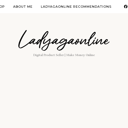
OP
ABOUT ME
LADYAGAONLINE RECOMMENDATIONS
Ladyagaonline
Digital Product Seller | Make Money Online